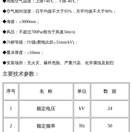
◆周围空气温度：上限+40℃，下限-40℃；
◆空气相对湿度：日平均值不大于95%，月平均值不大于90%；
◆海拔：≤3000mm；
◆风压：不超过700Pa(相当于风速34m/s)
◆污秽等级：IV级(爬电比距≥31mm/kV)；
◆覆冰厚度：≤10mm；
◆安装场所：无火灾、爆炸危险、严重污染、化学腐蚀及剧烈
主要技术参数
：
序号
名 称
单位
数 据
1
kV
24
额定电压
2
Hz
50
额定频率