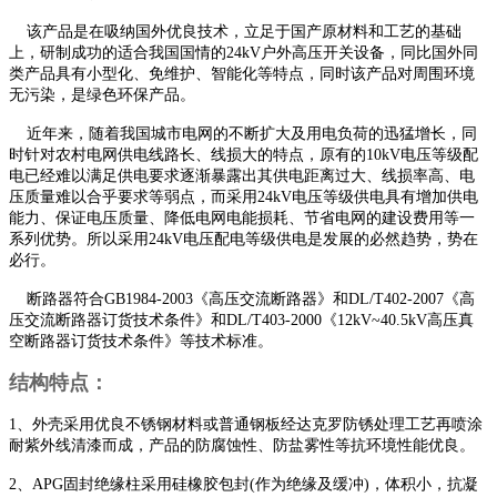
该产品是在吸纳国外优良技术，立足于国产原材料和工艺的基础
上，研制成功的适合我国国情的24kV户外高压开关设备，同比国外同
类产品具有小型化、免维护、智能化等特点，同时该产品对周围环境
无污染，是绿色环保产品。
近年来，随着我国城市电网的不断扩大及用电负荷的迅猛增长，同
时针对农村电网供电线路长、线损大的特点，原有的10kV电压等级配
电已经难以满足供电要求逐渐暴露出其供电距离过大、线损率高、电
压质量难以合乎要求等弱点，而采用24kV电压等级供电具有增加供电
能力、保证电压质量、降低电网电能损耗、节省电网的建设费用等一
系列优势。所以采用24kV电压配电等级供电是发展的必然趋势，势在
必行。
断路器符合GB1984-2003《高压交流断路器》和DL/T402-2007《高
压交流断路器订货技术条件》和DL/T403-2000《12kV~40.5kV高压真
空断路器订货技术条件》等技术标准。
结构特点：
1、外壳采用优良不锈钢材料或普通钢板经达克罗防锈处理工艺再喷涂
耐紫外线清漆而成，产品的防腐蚀性、防盐雾性等抗环境性能优良。
2、APG固封绝缘柱采用硅橡胶包封(作为绝缘及缓冲)，体积小，抗凝