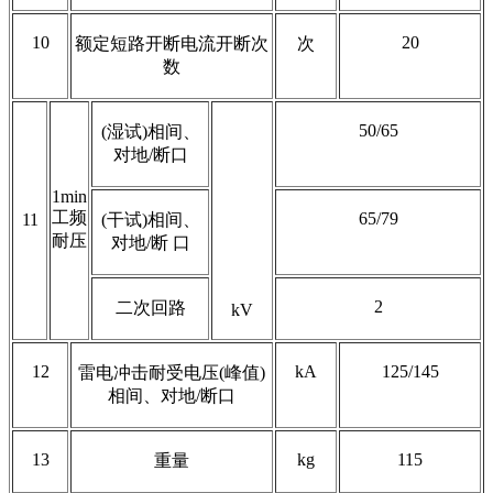
10
20
额定短路开断电流开断次
次
数
50/65
(湿试)相间、
对地/断口
1min
工频
65/79
11
(干试)相间、
耐压
对地/断 口
2
二次回路
kV
12
kA
125/145
雷电冲击耐受电压(峰值)
相间、对地/断口
13
kg
115
重量